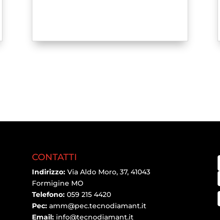
CONTATTI
Indirizzo:
Via Aldo Moro, 37, 41043
Formigine MO
Telefono:
059 215 4420
Pec:
amm@pec.tecnodiamant.it
Email:
info@tecnodiamant.it