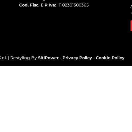
Cod. Fisc. E P.Iva:
IT 02301500365
r.l. | Restyling By
SitiPower
-
Privacy Policy
-
Cookie Policy