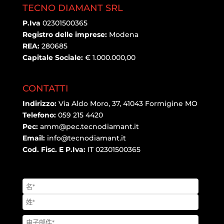
TECNO DIAMANT SRL
P.Iva
02301500365
Registro delle imprese:
Modena
REA:
280685
Capitale Sociale:
€ 1.000.000,00
CONTATTI
Indirizzo:
Via Aldo Moro, 37, 41043 Formigine MO
Telefono:
059 215 4420
Pec:
amm@pec.tecnodiamant.it
Email:
info@tecnodiamant.it
Cod. Fisc. E P.Iva:
IT 02301500365