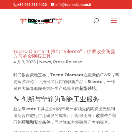
+39 059 215 4420
info@tecnodiamant.it
Tecno Diamant 推出 “Silente”：彻底改变陶瓷
方形的金刚石工具
4 月 1, 2025
|
News
,
Press Release
我们很自豪地宣布，
Tecno Diamant
在最新的
CWR（陶
瓷世界评论
）上推出了我们的创新产品：
Silente
，一种
旨在大幅降低陶瓷方坯生产线噪音的
新型砂轮
。
🔧 创新与宁静为陶瓷工业服务
新型
Silente
工具是公司内部与一家领先的陶瓷抛光机制
造商合作进行广泛研发的成果。目标很明确：
改善生产部
门的环境和安全条件
，同时降低方坯阶段产生的噪音。