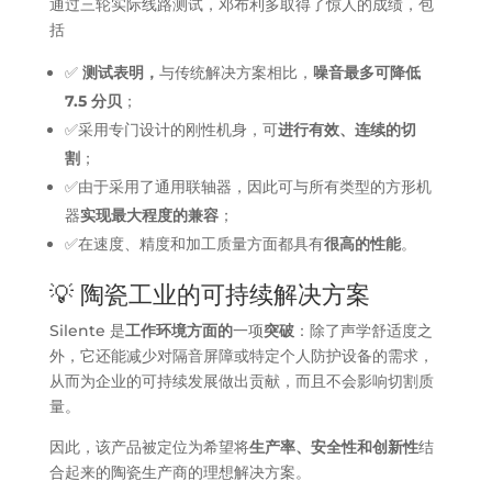
通过三轮实际线路测试，邓布利多取得了惊人的成绩，包
括
✅
测试表明，
与传统解决方案相比，
噪音最多可降低
7.5 分贝
；
✅采用专门设计的刚性机身，可
进行有效、连续的切
割
；
✅由于采用了通用联轴器，因此可与所有类型的方形机
器
实现最大程度的兼容
；
✅在速度、精度和加工质量方面都具有
很高的性能
。
💡 陶瓷工业的可持续解决方案
Silente 是
工作环境方面的
一项
突破
：除了声学舒适度之
外，它还能减少对隔音屏障或特定个人防护设备的需求，
从而为企业的可持续发展做出贡献，而且不会影响切割质
量。
因此，该产品被定位为希望将
生产率、安全性和创新性
结
合起来的陶瓷生产商的理想解决方案。