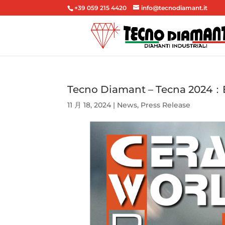
+39 059 215 4420
info@tecnodiamant.it
Tecno Diamant – Tecna 202
11 月 18, 2024
|
News
,
Press Release