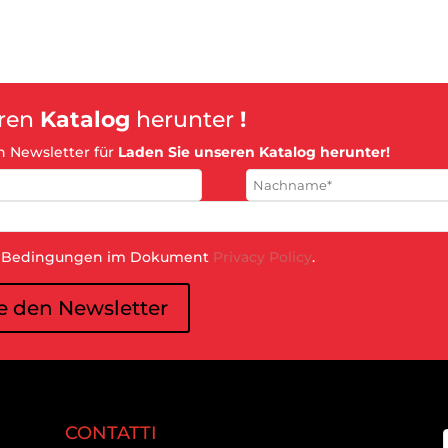
eren
Katalog
herunter
!
n Newsletter für
Laden Sie unseren Katalog herunter!
ie Bedingungen im Dokument
Privacy Policy
.
CONTATTI