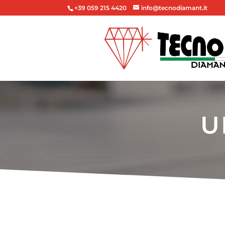
+39 059 215 4420
info@tecnodiamant.it
U