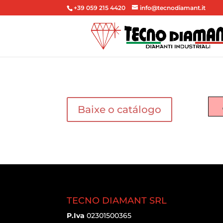
+39 059 215 4420
info@tecnodiamant.it
Baixe o catálogo
TECNO DIAMANT SRL
P.Iva
02301500365