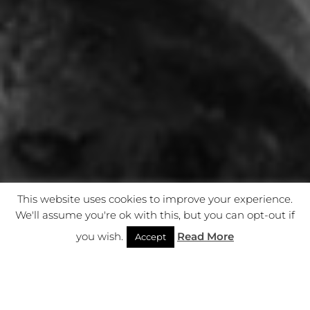
This website uses cookies to improve your experience.
We'll assume you're ok with this, but you can opt-out if
you wish.
Read More
Accept