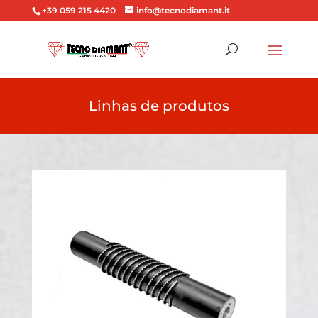
+39 059 215 4420
info@tecnodiamant.it
Linhas de produtos