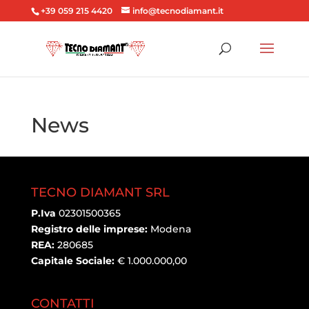
+39 059 215 4420
info@tecnodiamant.it
News
TECNO DIAMANT SRL
P.Iva
02301500365
Registro delle imprese:
Modena
REA:
280685
Capitale Sociale:
€ 1.000.000,00
CONTATTI