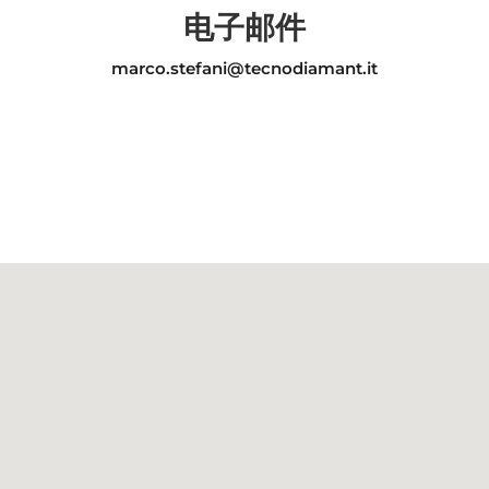
电子邮件
marco.stefani@tecnodiamant.it