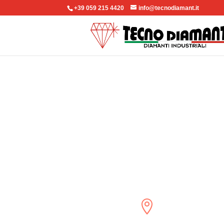
+39 059 215 4420
info@tecnodiamant.it
