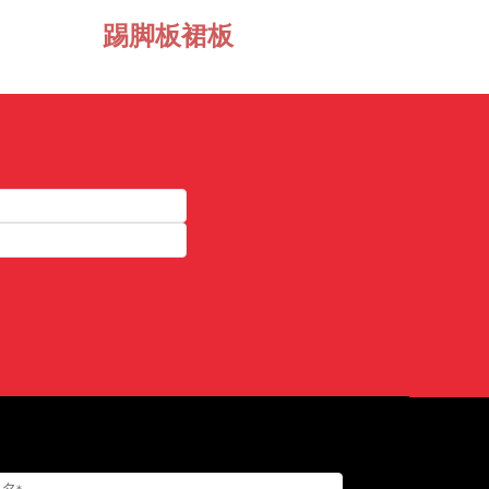
踢脚板裙板