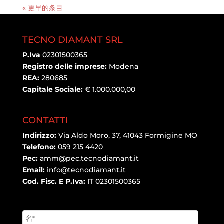
« 更早的条目
TECNO DIAMANT SRL
P.Iva
02301500365
Registro delle imprese:
Modena
REA:
280685
Capitale Sociale:
€ 1.000.000,00
CONTATTI
Indirizzo:
Via Aldo Moro, 37, 41043 Formigine MO
Telefono:
059 215 4420
Pec:
amm@pec.tecnodiamant.it
Email:
info@tecnodiamant.it
Cod. Fisc. E P.Iva:
IT 02301500365