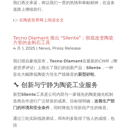
我们再次承诺，将以我们一贯的热情和奉献精神，在这条
道路上继续前行。
👉
在陶瓷世界网上阅读全文
Tecno Diamant 推出 “Silente”：彻底改变陶瓷
方形的金刚石工具
4 月 1, 2025
|
News
,
Press Release
我们很自豪地宣布，
Tecno Diamant
在最新的
CWR（陶
瓷世界评论
）上推出了我们的创新产品：
Silente
，一种
旨在大幅降低陶瓷方坯生产线噪音的
新型砂轮
。
🔧 创新与宁静为陶瓷工业服务
新型
Silente
工具是公司内部与一家领先的陶瓷抛光机制
造商合作进行广泛研发的成果。目标很明确：
改善生产部
门的环境和安全条件
，同时降低方坯阶段产生的噪音。
通过三轮实际线路测试，邓布利多取得了惊人的成绩，包
括