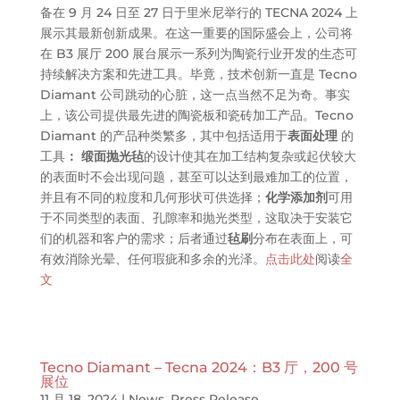
备在 9 月 24 日至 27 日于里米尼举行的 TECNA 2024 上
展示其最新创新成果。在这一重要的国际盛会上，公司将
在 B3 展厅 200 展台展示一系列为陶瓷行业开发的生态可
持续解决方案和先进工具。毕竟，技术创新一直是 Tecno
Diamant 公司跳动的心脏，这一点当然不足为奇。事实
上，该公司提供最先进的陶瓷板和瓷砖加工产品。Tecno
Diamant 的产品种类繁多，其中包括适用于
表面处理
的
工具
：
缎面抛光毡
的设计使其在加工结构复杂或起伏较大
的表面时不会出现问题，甚至可以达到最难加工的位置，
并且有不同的粒度和几何形状可供选择；
化学添加剂
可用
于不同类型的表面、孔隙率和抛光类型，这取决于安装它
们的机器和客户的需求；后者通过
毡刷
分布在表面上，可
有效消除光晕、任何瑕疵和多余的光泽。
点击此处
阅读
全
文
Tecno Diamant – Tecna 2024：B3 厅，200 号
展位
11 月 18, 2024
|
News
,
Press Release