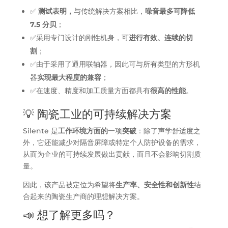
✅
测试表明，
与传统解决方案相比，
噪音最多可降低
7.5 分贝
；
✅采用专门设计的刚性机身，可
进行有效、连续的切
割
；
✅由于采用了通用联轴器，因此可与所有类型的方形机
器
实现最大程度的兼容
；
✅在速度、精度和加工质量方面都具有
很高的性能
。
💡 陶瓷工业的可持续解决方案
Silente 是
工作环境方面的
一项
突破
：除了声学舒适度之
外，它还能减少对隔音屏障或特定个人防护设备的需求，
从而为企业的可持续发展做出贡献，而且不会影响切割质
量。
因此，该产品被定位为希望将
生产率、安全性和创新性
结
合起来的陶瓷生产商的理想解决方案。
📣 想了解更多吗？