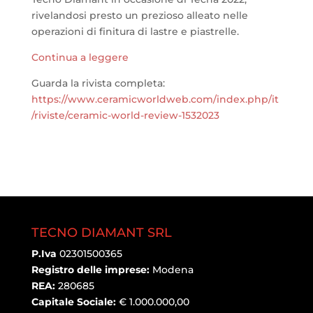
rivelandosi presto un prezioso alleato nelle
operazioni di finitura di lastre e piastrelle.
Continua a leggere
Guarda la rivista completa:
https://www.ceramicworldweb.com/index.php/it
/riviste/ceramic-world-review-1532023
TECNO DIAMANT SRL
P.Iva
02301500365
Registro delle imprese:
Modena
REA:
280685
Capitale Sociale:
€ 1.000.000,00