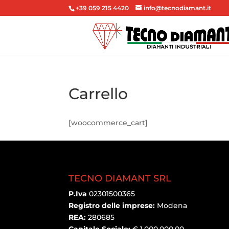
+39 059 215 4420
info@tecnodiamant.it
Carrello
[woocommerce_cart]
TECNO DIAMANT SRL
P.Iva
02301500365
Registro delle imprese:
Modena
REA:
280685
Capitale Sociale:
€ 1.000.000,00