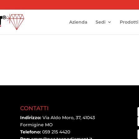
Azienda
Sedi
Prodotti
CONTATTI
Indirizzo:
Via Aldo Moro, 37, 41043
Formigine MO
Telefono:
059 215 4420
Pec:
amm@pec.tecnodiamant.it