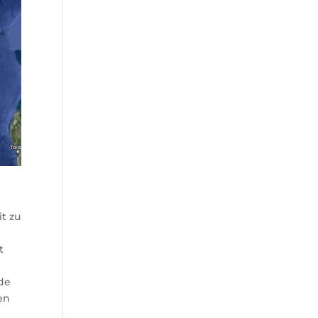
t zu
t
nde
en