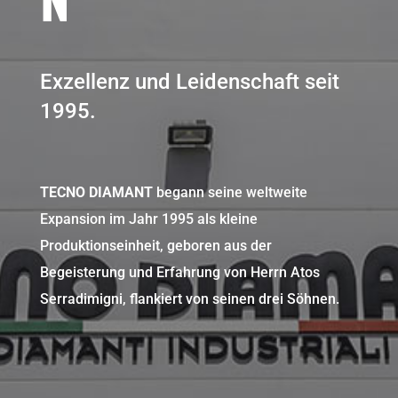
Exzellenz und Leidenschaft seit
1995.
TECNO DIAMANT
begann seine weltweite
Expansion im Jahr 1995 als kleine
Produktionseinheit, geboren aus der
Begeisterung und Erfahrung von Herrn Atos
Serradimigni, flankiert von seinen drei Söhnen.