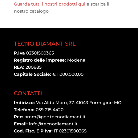
Guarda tutti i nostri prodotti qui
e scarica il
nostro catalogo
TECNO DIAMANT SRL
P.Iva
02301500365
Registro delle imprese:
Modena
REA:
280685
Capitale Sociale:
€ 1.000.000,00
CONTATTI
Indirizzo:
Via Aldo Moro, 37, 41043 Formigine MO
Telefono:
059 215 4420
Pec:
amm@pec.tecnodiamant.it
Email:
info@tecnodiamant.it
Cod. Fisc. E P.Iva:
IT 02301500365