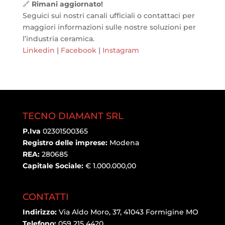
🔗
Rimani aggiornato!
Seguici sui nostri canali ufficiali o contattaci per
maggiori informazioni sulle nostre soluzioni per
l’industria ceramica.
Linkedin
|
Facebook
|
Instagram
TECNO DIAMANT SRL
P.Iva
02301500365
Registro delle imprese:
Modena
REA:
280685
Capitale Sociale:
€ 1.000.000,00
CONTATTI
Indirizzo:
Via Aldo Moro, 37, 41043 Formigine MO
Telefono:
059 215 4420