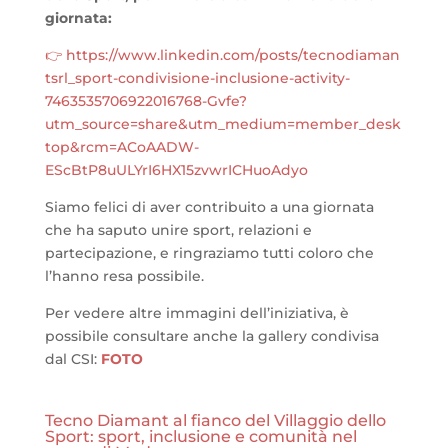
giornata:
👉 https://www.linkedin.com/posts/tecnodiaman
tsrl_sport-condivisione-inclusione-activity-
7463535706922016768-Gvfe?
utm_source=share&utm_medium=member_desk
top&rcm=ACoAADW-
EScBtP8uULYrI6HX15zvwrICHuoAdyo
Siamo felici di aver contribuito a una giornata
che ha saputo unire sport, relazioni e
partecipazione, e ringraziamo tutti coloro che
l’hanno resa possibile.
Per vedere altre immagini dell’iniziativa, è
possibile consultare anche la gallery condivisa
dal CSI:
FOTO
Tecno Diamant al fianco del Villaggio dello
Sport: sport, inclusione e comunità nel