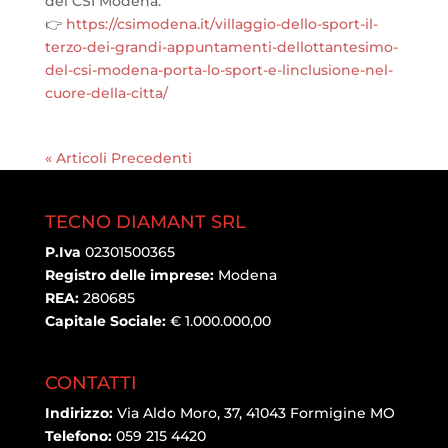
del CSI Modena:
👉
https://csimodena.it/villaggio-dello-sport-il-
terzo-dei-grandi-appuntamenti-dellottantesimo-
del-csi-modena-porta-lo-sport-e-linclusione-nel-
cuore-della-citta/
« Articoli Precedenti
TECNO DIAMANT SRL
P.Iva
02301500365
Registro delle imprese:
Modena
REA:
280685
Capitale Sociale:
€ 1.000.000,00
CONTATTI
Indirizzo:
Via Aldo Moro, 37, 41043 Formigine MO
Telefono:
059 215 4420