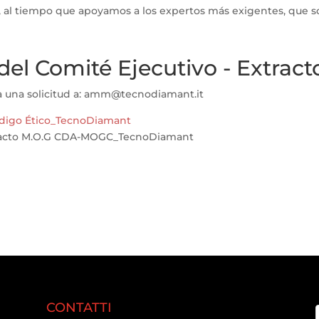
 al tiempo que apoyamos a los expertos más exigentes, que so
del Comité Ejecutivo - Extract
ía una solicitud a: amm@tecnodiamant.it
digo
Ético_TecnoDiamant
xtracto M.O.G CDA-MOGC_TecnoDiamant
CONTATTI