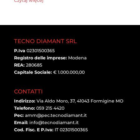
Czytaj więcej
TECNO DIAMANT SRL
P.Iva
02301500365
Registro delle imprese:
Modena
REA:
280685
Capitale Sociale:
€ 1.000.000,00
CONTATTI
Indirizzo:
Via Aldo Moro, 37, 41043 Formigine MO
Telefono:
059 215 4420
Pec:
amm@pec.tecnodiamant.it
Email:
info@tecnodiamant.it
Cod. Fisc. E P.Iva:
IT 02301500365