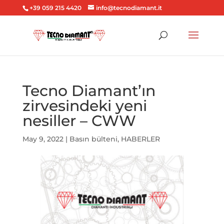
+39 059 215 4420
info@tecnodiamant.it
Tecno Diamant’ın
zirvesindeki yeni
nesiller – CWW
May 9, 2022
|
Basın bülteni
,
HABERLER