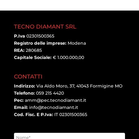
TECNO DIAMANT SRL
P.Iva
02301500365
Registro delle imprese:
Modena
REA:
280685
Capitale Sociale:
€ 1.000.000,00
CONTATTI
Indirizzo:
Via Aldo Moro, 37, 41043 Formigine MO
Telefono:
059 215 4420
Pec:
amm@pec.tecnodiamant.it
Email:
info@tecnodiamant.it
Cod. Fisc. E P.Iva:
IT 02301500365