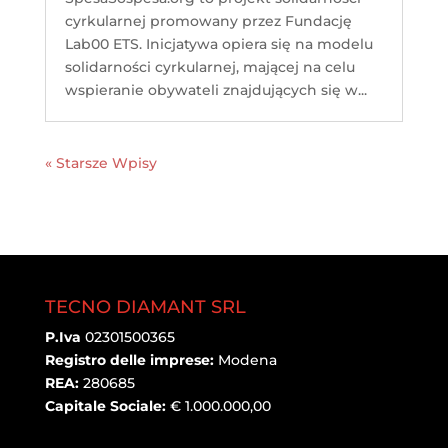
TECNO DIAMANT SRL
P.Iva
02301500365
Registro delle imprese:
Modena
REA:
280685
Capitale Sociale:
€ 1.000.000,00
CONTATTI
Indirizzo:
Via Aldo Moro, 37, 41043 Formigine MO
Telefono:
059 215 4420
Pec:
amm@pec.tecnodiamant.it
Email:
info@tecnodiamant.it
Cod. Fisc. E P.Iva:
IT 02301500365