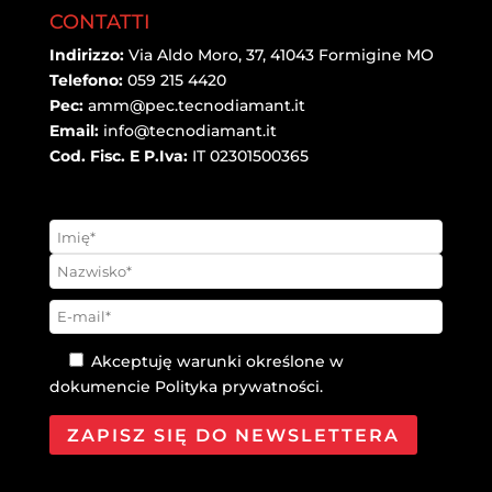
Akceptuję warunki określone w
dokumencie
Polityka prywatności
.
@2021 Tecno Diamant Diamanti industriali S.r.l. |
Restyling By
SitiPower
-
Privacy Policy
-
Cookie
Policy