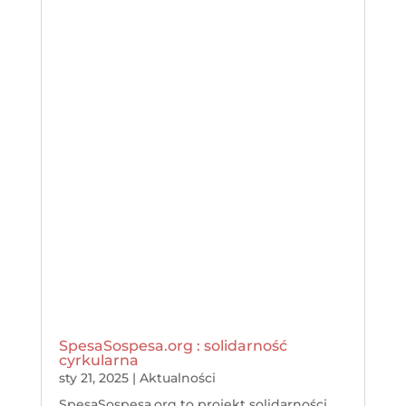
SpesaSospesa.org : solidarność
cyrkularna
sty 21, 2025
|
Aktualności
SpesaSospesa.org to projekt solidarności
cyrkularnej promowany przez Fundację
Lab00 ETS. Inicjatywa opiera się na modelu
solidarności cyrkularnej, mającej na celu
wspieranie obywateli znajdujących się w...
« Starsze Wpisy