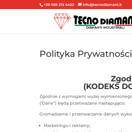
+39 059 215 4420
info@tecnodiamant.it
Polityka Prywatnośc
Zgodn
(KODEKS D
Zgodnie z wymogami wyżej wymienionego de
(‘Dane”) będą przetważane następująco:
Gromadzenie i przetwarzanie danych wykon
Marketingu i reklamy;