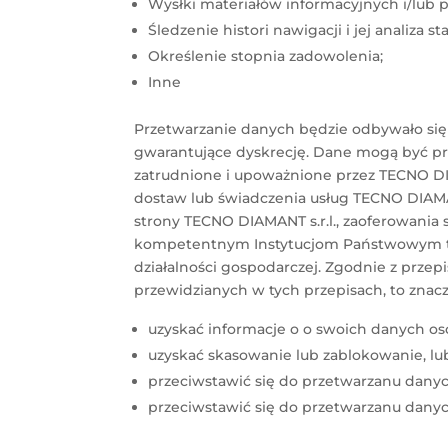
Wysłki materiałów informacyjnych i/lub 
Śledzenie histori nawigacji i jej analiza
Określenie stopnia zadowolenia;
Inne
Przetwarzanie danych będzie odbywało si
gwarantujące dyskrecję. Dane mogą być prz
zatrudnione i upoważnione przez TECNO DI
dostaw lub świadczenia usług TECNO DIAMA
strony TECNO DIAMANT s.r.l., zaoferowania
kompetentnym Instytucjom Państwowym tyl
działalności gospodarczej. Zgodnie z przep
przewidzianych w tych przepisach, to znacz
uzyskać informacje o o swoich danych o
uzyskać skasowanie lub zablokowanie, lub
przeciwstawić się do przetwarzanu danyc
przeciwstawić się do przetwarzanu dany