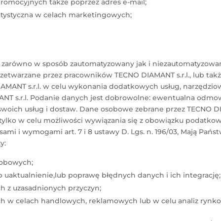
promocyjnych także poprzez adres e-mail;
 statystyczna w celach marketingowych;
ę zarówno w sposób zautomatyzowany jak i niezautomatyzowa
etwarzane przez pracowników TECNO DIAMANT s.r.l., lub także
AMANT s.r.l. w celu wykonania dodatkowych usług, narzędzi
NT s.r.l. Podanie danych jest dobrowolne: ewentualna odmow
 swoich usług i dostaw. Dane osobowe zebrane przez TECNO DI
ko w celu możliwości wywiązania się z obowiązku podatkowe
isami i wymogami art. 7 i 8 ustawy D. Lgs. n. 196/03, Mają P
y:
sobowych;
 uaktualnienie,lub poprawę błędnych danych i ich integrację;
h z uzasadnionych przyczyn;
ch w celach handlowych, reklamowych lub w celu analiz rynk