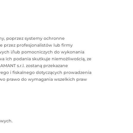
ny, poprzez systemy ochronne
 przez profesjonalistów lub firmy
owych i/lub pomocniczych do wykonania
a ich podania skutkuje niemożliwością, ze
AMANT s.r.l. zostaną przekazane
go i fiskalnego dotyczących prowadzenia
aństwo prawo do wymagania wszelkich praw
owych.