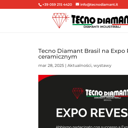
+39 059 215 4420
info@tecnodiamant.it
Tecno Diamant Brasil na Expo R
ceramicznym
mar 28, 2025
|
Aktualności
,
wystawy