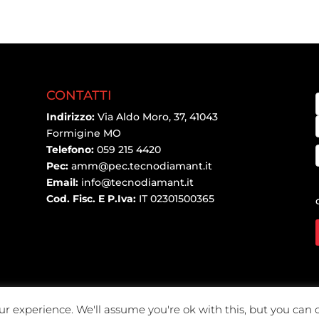
CONTATTI
Indirizzo:
Via Aldo Moro, 37, 41043
Formigine MO
Telefono:
059 215 4420
Pec:
amm@pec.tecnodiamant.it
Email:
info@tecnodiamant.it
Cod. Fisc. E P.Iva:
IT 02301500365
r experience. We'll assume you're ok with this, but you can o
r.l. | Restyling By
SitiPower
-
Privacy Policy
-
Cookie Policy