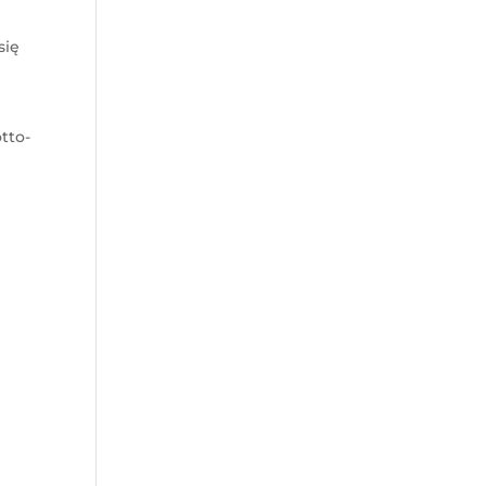
się
tto-