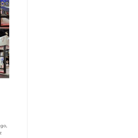
ego,
z