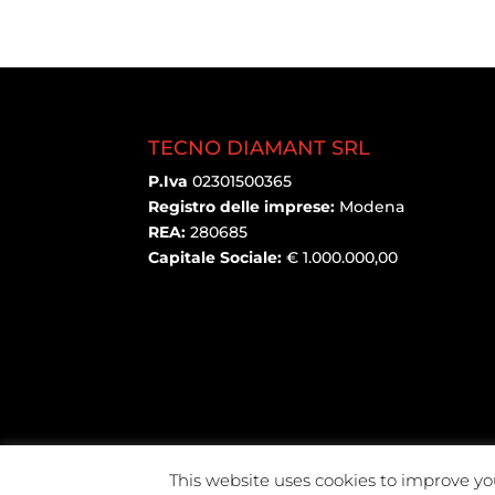
TECNO DIAMANT SRL
P.Iva
02301500365
Registro delle imprese:
Modena
REA:
280685
Capitale Sociale:
€ 1.000.000,00
This website uses cookies to improve you
@2021 Tecno Diamant Diamanti industriali S.