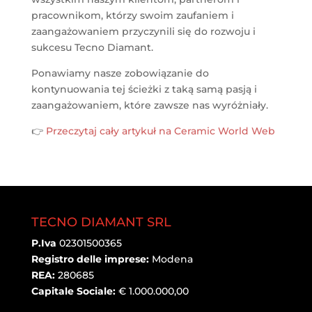
pracownikom, którzy swoim zaufaniem i
zaangażowaniem przyczynili się do rozwoju i
sukcesu Tecno Diamant.
Ponawiamy nasze zobowiązanie do
kontynuowania tej ścieżki z taką samą pasją i
zaangażowaniem, które zawsze nas wyróżniały.
👉
Przeczytaj cały artykuł na Ceramic World Web
TECNO DIAMANT SRL
P.Iva
02301500365
Registro delle imprese:
Modena
REA:
280685
Capitale Sociale:
€ 1.000.000,00