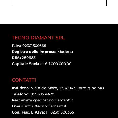
TECNO DIAMANT SRL
P.Iva
02301500365
Registro delle imprese:
Modena
REA:
280685
Capitale Sociale:
€ 1.000.000,00
CONTATTI
Indirizzo:
Via Aldo Moro, 37, 41043 Formigine MO
Telefono:
059 215 4420
Pec:
amm@pec.tecnodiamant.it
Email:
info@tecnodiamant.it
Cod. Fisc. E P.Iva:
IT 02301500365