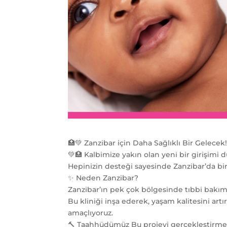
🏥💚 Zanzibar için Daha Sağlıklı Bir Gelecek
💚🏥 Kalbimize yakın olan yeni bir girişim
Hepinizin desteği sayesinde Zanzibar’da bir
✨ Neden Zanzibar?
Zanzibar’ın pek çok bölgesinde tıbbi bakıma 
Bu kliniği inşa ederek, yaşam kalitesini art
amaçlıyoruz.
🔨 Taahhüdümüz Bu projeyi gerçekleştirmek i