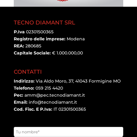
TECNO DIAMANT SRL
P.Iva
02301500365
Registro delle imprese:
Modena
REA:
280685
Capitale Sociale:
€ 1.000.000,00
CONTATTI
Indirizzo:
Via Aldo Moro, 37, 41043 Formigine MO
Telefono:
059 215 4420
Pec:
amm@pec.tecnodiamant.it
Email:
info@tecnodiamant.it
Cod. Fisc. E P.Iva:
IT 02301500365